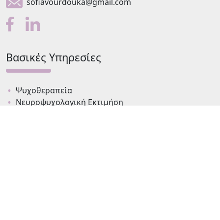
sofiavourdouka@gmail.com
Βασικές Υπηρεσίες
Ψυχοθεραπεία
Νευροψυχολογική Εκτιμήση
Νοητική Ενδυνάμωση, Αποκατάσταση Νοητικών
Λειτουργιών
Συμβουλευτική Γονέων
Ψυχολογική Υποστήριξη παιδιού & εφήβου
Τεχνικές Χαλάρωσης