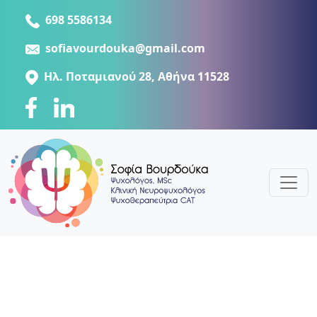
698 5586134
sofiavourdouka@gmail.com
Ηλ. Ποταμιανού 28, Αθήνα 11528